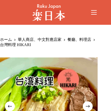
ホーム
華人商店、中文對應店家
餐廳、料理店
台灣料理 HIKARI