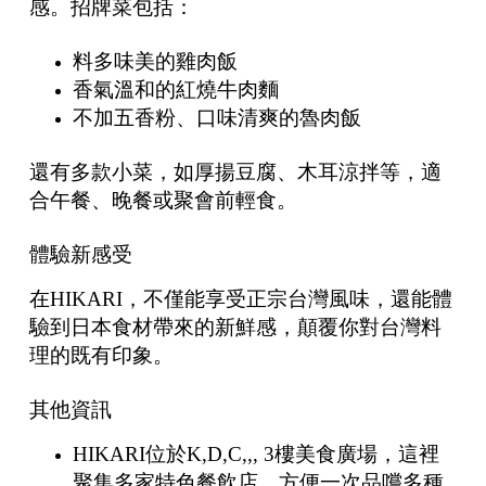
感。招牌菜包括：
料多味美的雞肉飯
香氣溫和的紅燒牛肉麵
不加五香粉、口味清爽的魯肉飯
還有多款小菜，如厚揚豆腐、木耳涼拌等，適
合午餐、晚餐或聚會前輕食。
體驗新感受
在HIKARI，不僅能享受正宗台灣風味，還能體
驗到日本食材帶來的新鮮感，顛覆你對台灣料
理的既有印象。
其他資訊
HIKARI位於K,D,C,,, 3樓美食廣場，這裡
聚集多家特色餐飲店，方便一次品嚐多種