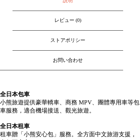
説明
レビュー (0)
ストアポリシー
お問い合わせ
全日本包車
小熊旅遊提供豪華轎車、商務 MPV、團體專用車等包
車服務，適合機場接送、觀光旅遊。
全日本租車
租車贈「小熊安心包」服務。全方面中文旅游支援，