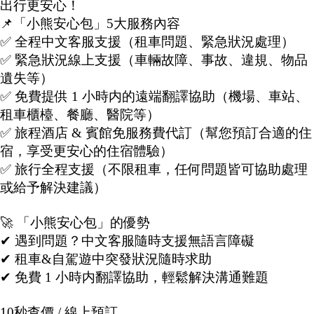
出行更安心！
📌「小熊安心包」5大服務內容
✅ 全程中文客服支援（租車問題、緊急狀況處理）
✅ 緊急狀況線上支援（車輛故障、事故、違規、物品
遺失等）
✅ 免費提供 1 小時内的遠端翻譯協助（機場、車站、
租車櫃檯、餐廳、醫院等）
✅ 旅程酒店 & 賓館免服務費代訂（幫您預訂合適的住
宿，享受更安心的住宿體驗）
✅ 旅行全程支援（不限租車，任何問題皆可協助處理
或給予解決建議）
🚀 「小熊安心包」的優勢
✔ 遇到問題？中文客服隨時支援無語言障礙
✔ 租車&自駕遊中突發狀況隨時求助
✔ 免費 1 小時内翻譯協助，輕鬆解決溝通難題
10秒查價 / 線上預訂