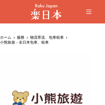
ホーム
服務
物流寄送、包車租車
小熊旅遊 – 全日本包車、租車