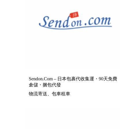
Sendon.com – 日本包裹代收集運・90天免費
倉儲・捆包代發
物流寄送、包車租車