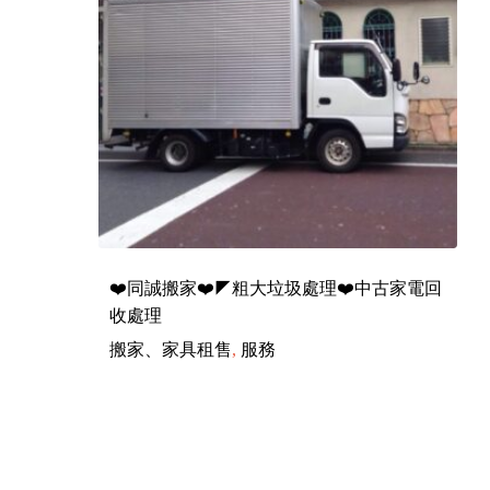
❤️同誠搬家❤️◤粗大垃圾處理❤️中古家電回
收處理
搬家、家具租售
,
服務