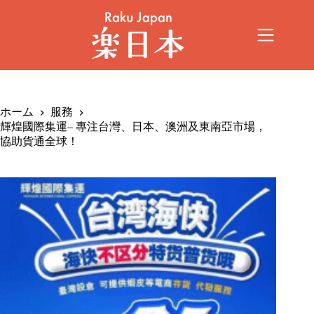
ホーム
服務
輝煌國際集運– 專注台灣、日本、澳洲及東南亞市場，
協助貨通全球！