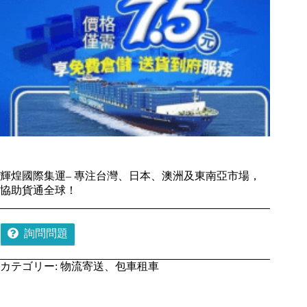
輝煌國際集運– 專注台灣、日本、澳洲及東南亞市場，
協助貨通全球！
詢問問題
カテゴリー:
物流寄送、包車租車