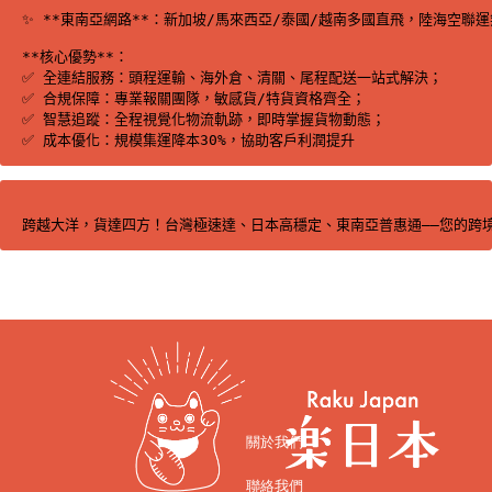
✨ **東南亞網路**：新加坡/馬來西亞/泰國/越南多國直飛，陸海空聯運
**核心優勢**：

✅ 全連結服務：頭程運輸、海外倉、清關、尾程配送一站式解決；

✅ 合規保障：專業報關團隊，敏感貨/特貨資格齊全；

✅ 智慧追蹤：全程視覺化物流軌跡，即時掌握貨物動態；

✅ 成本優化：規模集運降本30%，協助客戶利潤提升
跨越大洋，貨達四方！台灣極速達、日本高穩定、東南亞普惠通——您的跨
關於我們
聯絡我們