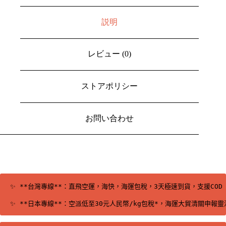
説明
レビュー (0)
ストアポリシー
お問い合わせ
✨ **台灣專線**：直飛空運，海快，海運包稅，3天極速到貨，支援CO