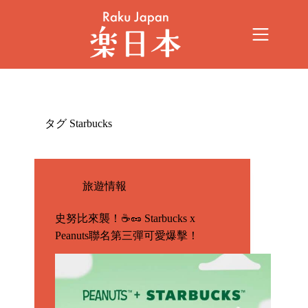
タグ
Starbucks
旅遊情報
史努比來襲！☕🥜 Starbucks x
Peanuts聯名第三彈可愛爆擊！