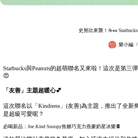
史努比來襲！☕🥜 Starbuck
樂小編
Starbucks與Peanuts的超萌聯名又來啦！這次是
😍
「友善」主題超暖心
💕
這次聯名以「Kindness」(友善)為主題，推出了全新角
是超級可愛呢？
必喝新品：Joe Kind Snoopy焦糖巧克力燕麥奶星冰樂🍫