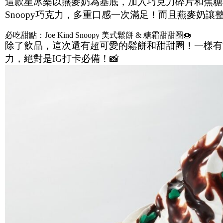
這款星冰樂以燕麥奶為基底，加入巧克力碎片和焦糖巧克
Snoopy巧克力，多重口感一次滿足！而且燕麥奶讓
必吃甜點：Joe Kind Snoopy 美式鬆餅 & 糖霜甜甜圈🍩
除了飲品，這次還有超可愛的鬆餅和甜甜圈！一樣有滿滿的鮮
力，絕對是IG打卡必備！📸