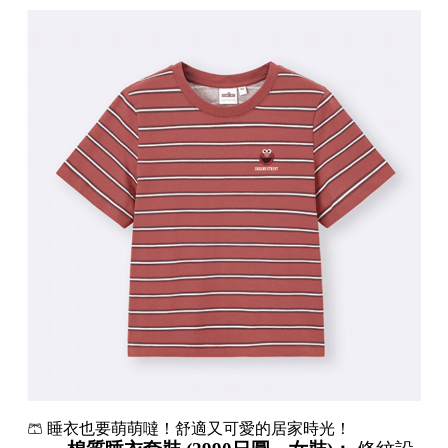
🩳 睡衣也要萌萌噠！舒適又可愛的居家時光！