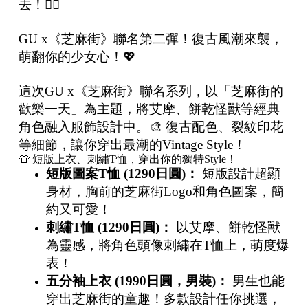
去！🏃‍♀️
GU x《芝麻街》聯名第二彈！復古風潮來襲，
萌翻你的少女心！💖
這次GU x《芝麻街》聯名系列，以「芝麻街的
歡樂一天」為主題，將艾摩、餅乾怪獸等經典
角色融入服飾設計中。🎨 復古配色、裂紋印花
等細節，讓你穿出最潮的Vintage Style！
👕 短版上衣、刺繡T恤，穿出你的獨特Style！
短版圖案
T
恤
(1290
日圓
)
：
短版設計超顯
身材，胸前的芝麻街Logo和角色圖案，簡
約又可愛！
刺繡
T
恤
(1290
日圓
)
：
以艾摩、餅乾怪獸
為靈感，將角色頭像刺繡在T恤上，萌度爆
表！
五分袖上衣
(1990
日圓，男裝
)
：
男生也能
穿出芝麻街的童趣！多款設計任你挑選，