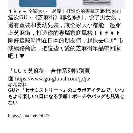
👨‍👩‍👧‍👦 全家大小一起穿！打造你的專屬芝麻街Style！
這次GU x《芝麻街》聯名系列，除了男女裝，
還有童裝和嬰幼兒裝，讓全家大小都能一起穿
上芝麻街，打造你的專屬家庭風格！👨‍👩‍👧‍👦
剛好這段時間在日本的朋友們，趕快去GU門市
或網路商店，把這些可愛的芝麻街單品帶回家
吧！💖
「GU x 芝麻街」合作系列特別頁
面
https://www.gu-global.com/jp/ja/
參考資料
GU
と『セサミストリート』のコラボアイテムで、いつ
もより楽しい
1
日になる予感！ポーチやバッグも見逃せ
ない
https://isuta.jp/625027