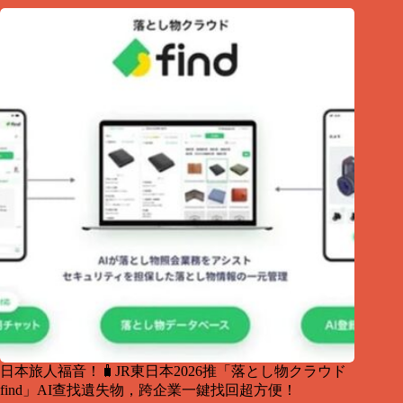
日本旅人福音！🧳JR東日本2026推「落とし物クラウド
find」AI查找遺失物，跨企業一鍵找回超方便！