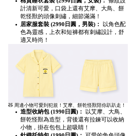
棉質睡衣套裝
(2990
日圓，女裝
)
：
條紋設
計清新可愛，口袋上還有艾摩、大鳥、餅
乾怪獸的頭像刺繡，細節滿滿！
居家服套裝
(2990
日圓，男裝
)
：
以角色配
色為靈感，上衣和短褲都有刺繡設計，舒
適又時尚！
🧸 周邊小物可愛到犯規！艾摩、餅乾怪獸陪你趴趴走！
造型收納包
(1990
日圓
)
：
以艾摩、大鳥、
餅乾怪獸為造型，背後還有拉鍊可以收納
小物，掛在包包上超吸睛！
針織托特包
(1990
日圓
)
：
可愛的角色頭像