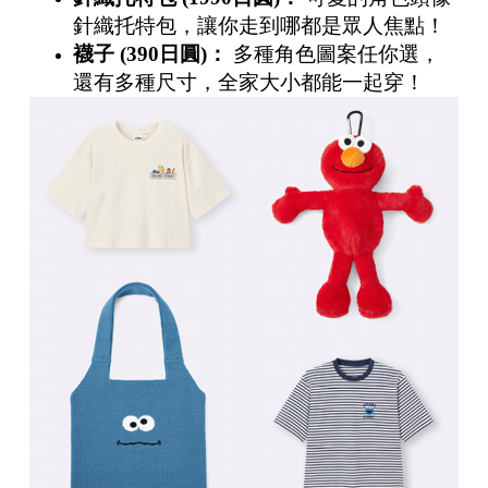
針織托特包，讓你走到哪都是眾人焦點！
襪子
(390
日圓
)
：
多種角色圖案任你選，
還有多種尺寸，全家大小都能一起穿！