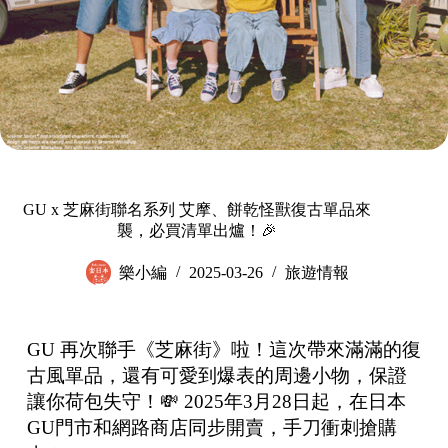
GU x 芝麻街聯名系列 艾摩、餅乾怪獸復古單品來
襲，必買清單出爐！🎉
樂小編
2025-03-26
旅遊情報
GU 再次聯手《芝麻街》啦！這次帶來滿滿的復
古風單品，還有可愛到爆表的周邊小物，保證
讓你荷包失守！💸 2025年3月28日起，在日本
GU門市和網路商店同步開賣，手刀衝刺搶購