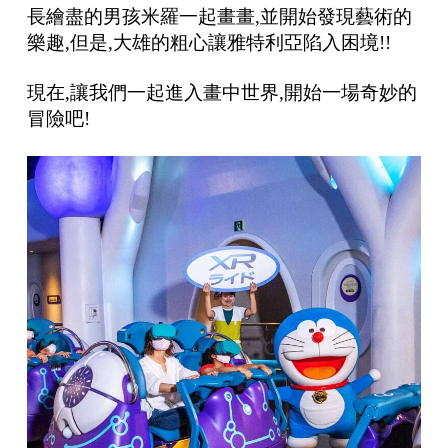
長繪盡的男孩米羅一起畫畫,並開始發現藝術的
樂趣,但是,大雄的粗心讓雅特利亞
陷入困境!!
現在,讓我們一起進入畫中世界,開始一場奇妙的
冒險吧!