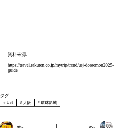
資料來源:
https://travel.rakuten.co.jp/mytrip/trend/usj-doraemon2025-
guide
タグ
#
USJ
#
大阪
#
環球影城
前へ
次へ