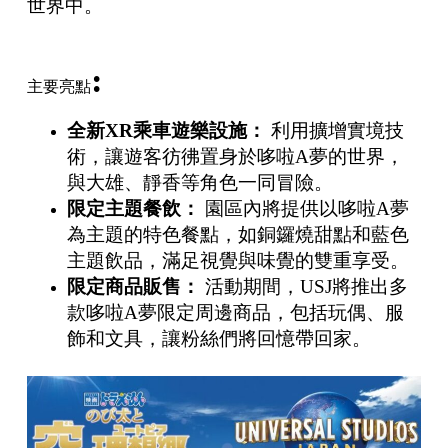
世界中。
:
主要亮點
全新XR乘車遊樂設施：
利用擴增實境技
術，讓遊客彷彿置身於哆啦A夢的世界，
與大雄、靜香等角色一同冒險。
限定主題餐飲：
園區內將提供以哆啦A夢
為主題的特色餐點，如銅鑼燒甜點和藍色
主題飲品，滿足視覺與味覺的雙重享受。
限定商品販售：
活動期間，USJ將推出多
款哆啦A夢限定周邊商品，包括玩偶、服
飾和文具，讓粉絲們將回憶帶回家。