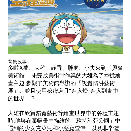
背景故事:
多啦A夢、大雄、静香、胖虎、小夫來到「興奮
美術館」,未完成美術堂作業的大雄為了尋找繪
畫主題,參觀
了美術館舉辦的「視覺陷阱藝術
展」。並且使用秘密道具“進入燈”進入到畫中
的世界…!?
大雄在欣賞錯覺藝術等繪畫世界中的各種主題
時,他與在某幅畫中描繪的「雅特利亞公國」中
遇到的少女克萊
兒和小惡魔查伊、以及非常體