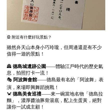
🎡 附近有什麼好玩景點？
雖然弁天山本身小巧玲瓏，但周邊還是有不少
值得一遊的景點！
🏯
德島城遺跡公園
——體驗江戶時代的歷史氣
息，拍照打卡一流！
🎭
阿波舞會館
——德島最有名的「阿波舞」表
演，來場即興舞蹈挑戰！
🦀
德島美食巡禮
——來一碗當地名物「德島拉
麵」，濃厚醬油豚骨湯底，配上生蛋黃，絕對
讓你一試成主顧！