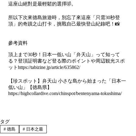
這座山絕對是最輕鬆的選擇🤣。
所以下次來德島旅遊時，別忘了來這座「只需30秒登
頂」的奇蹟之山打卡，挑戰自己最快登山紀錄吧！📸
參考資料
頂上まで30秒！日本一低い山「弁天山」って知って
る？登頂証明書など登る際のポイントや周辺観光スポ
ット
https://tabizine.jp/article/635862/
【珍スポット】弁天山 小さな島から始まった「日本一
低い山」【徳島県】
https://highcollardive.com/chinspot/bentenyama-tokushima/
タグ
#
德島
#
日本之最