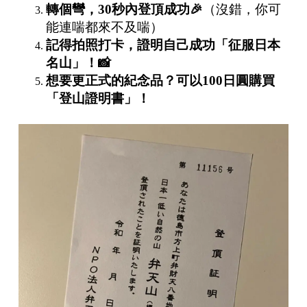
轉個彎，
30
秒內登頂成功
🎉
（沒錯，你可
能連喘都來不及喘）
記得拍照打卡，證明自己成功「征服日本
名山」！
📸
想要更正式的紀念品？可以
100日圓
購買
「登山證明書」！