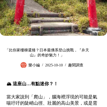
「比你家樓梯還矮？日本最佛系登山挑戰，『弁天
山』的奇妙魅力！」
樂小編
2025-10-10
趣聞調查
🏔️
這座山
…
有點迷你？！
當大家說到「爬山」，腦海裡浮現的可能是氣
喘吁吁的陡峭山徑、壯麗的高山美景，或是需