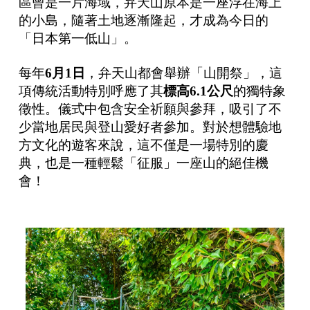
區曾是一片海域，弁天山原本是一座浮在海上
的小島，隨著土地逐漸隆起，才成為今日的
「日本第一低山」。
每年
6
月
1
日
，弁天山都會舉辦「山開祭」，這
項傳統活動特別呼應了其
標高
6.1
公尺
的獨特象
徵性。儀式中包含安全祈願與參拜，吸引了不
少當地居民與登山愛好者參加。對於想體驗地
方文化的遊客來說，這不僅是一場特別的慶
典，也是一種輕鬆「征服」一座山的絕佳機
會！