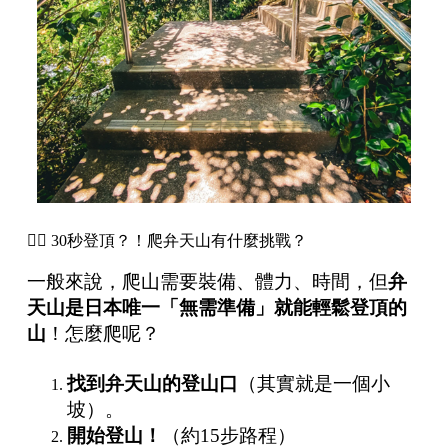
🏃‍♂️ 30秒登頂？！爬弁天山有什麼挑戰？
一般來說，爬山需要裝備、體力、時間，但
弁
天山是日本唯一「無需準備」就能輕鬆登頂的
山
！怎麼爬呢？
找到弁天山的登山口
（其實就是一個小
坡）。
開始登山！
（約15步路程）