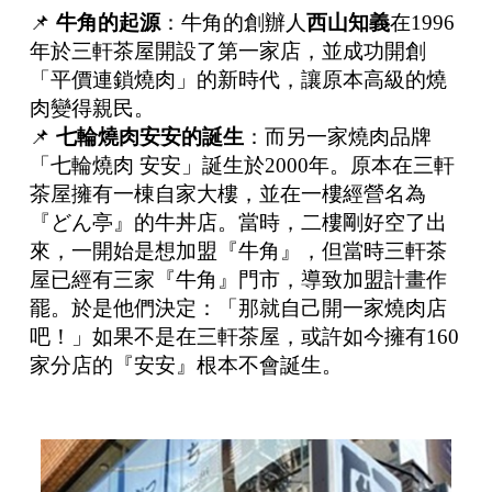
📌
牛角的起源
：牛角的創辦人
西山知義
在1996
年於三軒茶屋開設了第一家店，並成功開創
「平價連鎖燒肉」的新時代，讓原本高級的燒
肉變得親民。
📌
七輪燒肉安安的誕生
：而另一家燒肉品牌
「七輪燒肉 安安」誕生於2000年。原本在三軒
茶屋擁有一棟自家大樓，並在一樓經營名為
『どん亭』的牛丼店。當時，二樓剛好空了出
來，一開始是想加盟『牛角』，但當時三軒茶
屋已經有三家『牛角』門市，導致加盟計畫作
罷。於是他們決定：「那就自己開一家燒肉店
吧！」如果不是在三軒茶屋，或許如今擁有160
家分店的『安安』根本不會誕生。