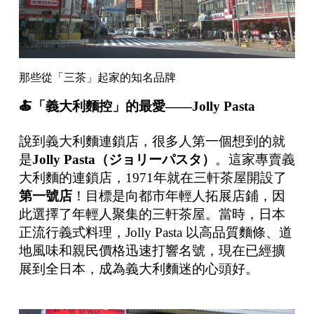
那些從「三茶」起家的知名品牌
🍝
「義大利麵控」的最愛
——Jolly Pasta
說到義大利麵連鎖店，很多人第一個想到的就
是
Jolly Pasta
（ジョリーパスタ）
。這家專賣義
大利麵的連鎖店，1971年就在三軒茶屋開設了
第一號店
！目標是向都市年輕人拓展店鋪，因
此選擇了年輕人聚集的三軒茶屋。當時，日本
正流行義式料理，Jolly Pasta 以高品質麵條、道
地風味和親民價格迅速打響名號，現在已經擴
展到全日本，成為義大利麵迷的心頭好。