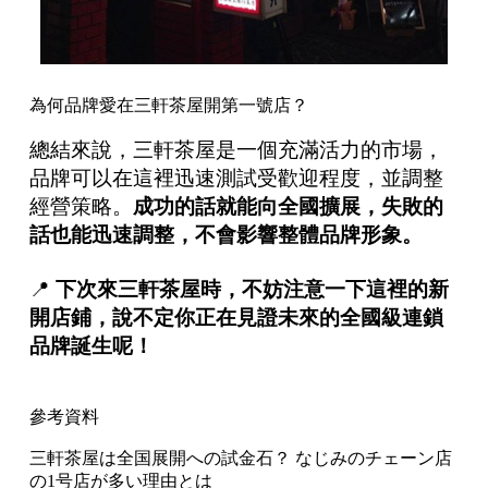
為何品牌愛在三軒茶屋開第一號店？
總結來說，三軒茶屋是一個充滿活力的市場，
品牌可以在這裡迅速測試受歡迎程度，並調整
經營策略。
成功的話就能向全國擴展，失敗的
話也能迅速調整，不會影響整體品牌形象。
📍
下次來三軒茶屋時，不妨注意一下這裡的新
開店鋪，說不定你正在見證未來的全國級連鎖
品牌誕生呢！
參考資料
三軒茶屋は全国展開への試金石？ なじみのチェーン店
の1号店が多い理由とは