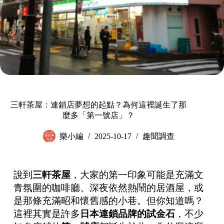
三軒茶屋：連鎖店夢想的起點？為何這裡誕生了那
麼多「第一號店」？
樂小編
2025-10-17
趣聞調查
說到
三軒茶屋
，大家的第一印象可能是充滿文
青氛圍的咖啡廳、深夜依然熱鬧的居酒屋，或
是那條充滿昭和懷舊感的小巷。但你知道嗎？
這裡其實是許多
日本連鎖品牌的試金石
，不少