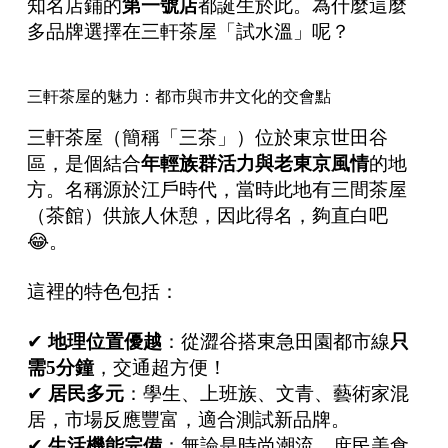
知名店鋪的
第一號店
都誕生於此。為什麼這麼
多品牌選擇在三軒茶屋「試水溫」呢？
三軒茶屋的魅力：都市與市井文化的交會點
三軒茶屋（簡稱「三茶」）位於東京世田谷
區，是個結合
年輕族群活力與老東京風情
的地
方。名稱源於江戶時代，當時此地有三間茶屋
（茶館）供旅人休憩，因此得名，夠直白吧
😂。
這裡的特色包括：
✔
地理位置優越
：從澀谷搭東急田園都市線
只
需
5
分鐘
，交通超方便！
✔
居民多元
：學生、上班族、文青、藝術家混
居，市場反應豐富，適合測試新品牌。
✔
生活機能完備
：無論是時尚潮流、庶民美食