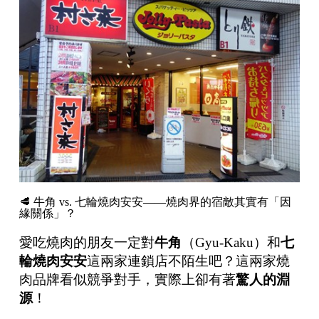
🥩 牛角 vs. 七輪燒肉安安——燒肉界的宿敵其實有「因
緣關係」？
愛吃燒肉的朋友一定對
牛角
（Gyu-Kaku）和
七
輪燒肉安安
這兩家連鎖店不陌生吧？這兩家燒
肉品牌看似競爭對手，實際上卻有著
驚人的淵
源
！