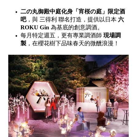
二の丸御殿中庭化身「宵桜の庭」限定酒
吧
，與
三得利
聯名打造，提供以日本
六
ROKU Gin
為基底的創意調酒。
每月特定週五，更有專業調酒師
現場調
製
，在櫻花樹下品味春天的微醺浪漫！