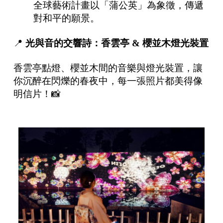
全球藝術計畫以「蒲公英」為象徵，傳遞
對和平的願景。
📍
光與音的交響詩：香雲亭
&
櫻並木燈光裝置
香雲亭點燈、櫻並木間的音樂與燈光裝置，讓
你沉醉在閃爍的春夜中，每一張照片都美得像
明信片！📸