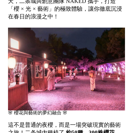
天，二条城與創意團隊
NAKED
攜手，打造
「櫻 × 光 × 藝術」的極致體驗，讓你徹底沉浸
在春日的浪漫之中！
🌸 櫻花與藝術的夢幻融合 🌸
這不是普通的夜櫻，而是一場突破現實的藝術
之旅！二条城內種植了
約
50
種、
300
株櫻花
，