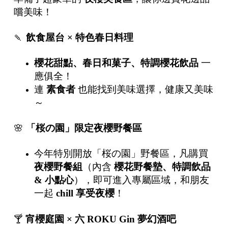
嚐美味！
🍡
飲食屋台
×
特色春日料理
櫻花甜點、春日和菓子、特調櫻花飲品
一
應俱全！
連
素食者
也能找到美味選擇，健康又美味
～
🌸
「桜の園」限定夜櫻野餐區
今年特別開放「桜の園」野餐區，凡購買
夜櫻野餐組
（內含
櫻花野餐墊、特調飲品
&
小點心
），即可進入專屬區域，和朋友
一起
chill
享受夜櫻
！
🍸
宵櫻庭園
×
六
ROKU Gin
夢幻酒吧