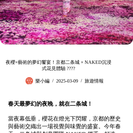
夜櫻×藝術的夢幻饗宴！京都二条城 × NAKED沉浸
式花見體驗 ????
樂小編
2025-03-09
旅遊情報
春天最夢幻的夜晚，就在二条城！
當夜幕低垂，櫻花在燈光下閃耀，京都的歷史
與藝術交織出一場視覺與味覺的盛宴。今年春