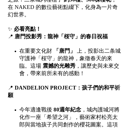
在 NAKED 的數位藝術點綴下，化身為一片奇
幻世界。
✨
必看亮點！
📍
唐門投影秀：龍神「桜守」的春日祝福
在重要文化財
「唐門」
上，投影出二条城
守護神「桜守」的龍神，象徵春天的來
臨。這場
震撼的光雕秀
，讓歷史與未來交
會，帶來前所未有的感動！
📍
DANDELION PROJECT
：孩子們的和平祈
願
今年適逢戰後
80
週年紀念
，城內護城河將
化作一座「希望之河」，藝術家村松亮太
郎與當地孩子共同創作的櫻花圖案。這項