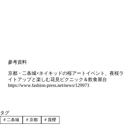
參考資料
京都・二条城×ネイキッドの桜アートイベント、夜桜ラ
イトアップと楽しむ花見ピクニック＆飲食屋台
https://www.fashion-press.net/news/129973
タグ
#
二条城
#
京都
#
賞櫻