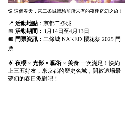
🌸 這個春天，來二条城體驗前所未有的夜櫻奇幻之旅！
📍
活動地點
：京都二条城
📅
活動期間
：3月14日至4月13日
🎟
門票資訊
：
二條城 NAKED 櫻花祭 2025 門
票
🌟
夜櫻
×
光影
×
藝術
×
美食
一次滿足！快約
上三五好友，來京都的歷史名城，開啟這場最
夢幻的春日派對吧！