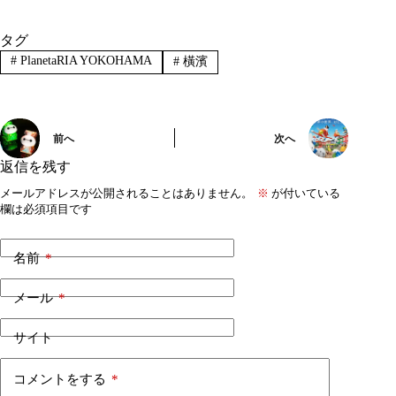
タグ
#
PlanetaRIA YOKOHAMA
#
橫濱
前へ
次へ
返信を残す
メールアドレスが公開されることはありません。
※
が付いている
欄は必須項目です
名前
*
メール
*
サイト
コメントをする
*