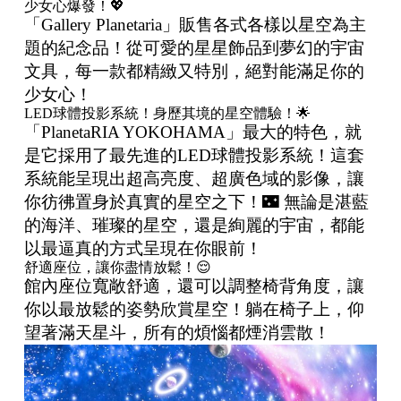
少女心爆發！💖
「Gallery Planetaria」販售各式各樣以星空為主
題的紀念品！從可愛的星星飾品到夢幻的宇宙
文具，每一款都精緻又特別，絕對能滿足你的
少女心！
LED球體投影系統！身歷其境的星空體驗！🌟
「PlanetaRIA YOKOHAMA」最大的特色，就
是它採用了最先進的LED球體投影系統！這套
系統能呈現出超高亮度、超廣色域的影像，讓
你彷彿置身於真實的星空之下！🌃 無論是湛藍
的海洋、璀璨的星空，還是絢麗的宇宙，都能
以最逼真的方式呈現在你眼前！
舒適座位，讓你盡情放鬆！😌
館內座位寬敞舒適，還可以調整椅背角度，讓
你以最放鬆的姿勢欣賞星空！躺在椅子上，仰
望著滿天星斗，所有的煩惱都煙消雲散！