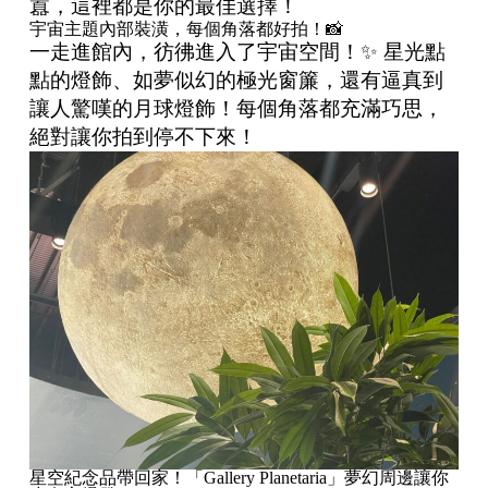
囂，這裡都是你的最佳選擇！
宇宙主題內部裝潢，每個角落都好拍！📸
一走進館內，彷彿進入了宇宙空間！✨ 星光點
點的燈飾、如夢似幻的極光窗簾，還有逼真到
讓人驚嘆的月球燈飾！每個角落都充滿巧思，
絕對讓你拍到停不下來！
星空紀念品帶回家！「Gallery Planetaria」夢幻周邊讓你