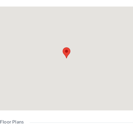
建
鉄
1990
所
物
築年
土地
骨
年11
有
構
月
権利
造
月
権
造
方
陽台
総戸
5戸
角
面積
数
修繕
管理
駐
積立
費
車
金
（月
場
（月
額）
額）
管
近隣
賃
理
用途
居住
Floor Plans
商業
貸
形
地域
中
地域
中
態