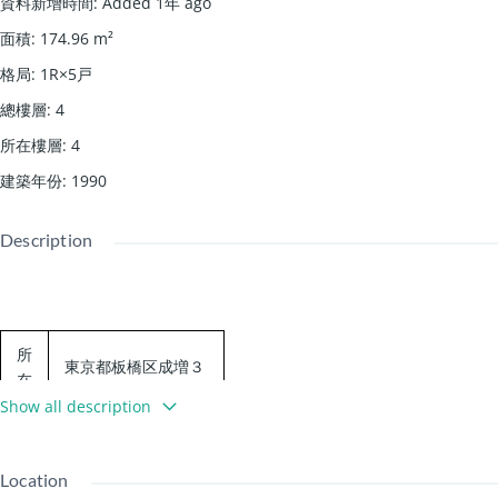
資料新增時間
:
Added 1年 ago
面積
:
174.96
m²
格局
:
1R×5戸
總樓層
:
4
所在樓層
:
4
建築年份
:
1990
Description
所
東京都板橋区成増３
在
丁目
地
Show all description
交
東武東上線 成増駅
通
徒歩10分
Location