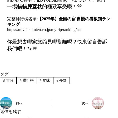
一場
貓貓膝蓋枕
的極致享受哦！💛
完整排行榜名單:
【
2025
年】全国の宿
自慢の看板猫ラン
キング
https://travel.rakuten.co.jp/mytrip/ranking/cat
你最想去哪家旅館見哪隻貓呢？快來留言告訴
我們吧！🐾💬
タグ
#
大分
#
排行榜
#
貓咪
#
長野
前へ
次へ
返信を残す