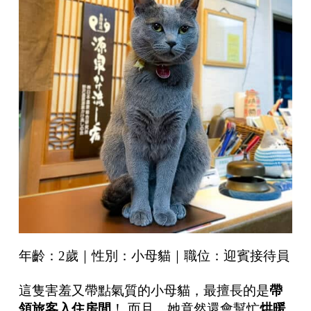
年齡：2歲｜性別：小母貓｜職位：迎賓接待員
這隻害羞又帶點氣質的小母貓，最擅長的是
帶
領旅客入住房間
！ 而且，她竟然還會幫忙
烘暖