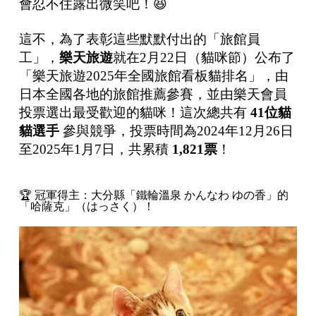
會忍不住露出微笑吧！😆
這不，為了表彰這些默默付出的「旅館員
工」，
樂天旅遊
就在2月22日（貓咪節）公布了
「樂天旅遊2025年全國旅館看板貓排名」，由
日本全國各地的旅館推薦參賽，並由樂天會員
投票選出最受歡迎的貓咪！這次總共有
41
位貓
貓選手
參與競爭，投票時間為2024年12月26日
至2025年1月7日，共累積
1,821
票
！
🏆 冠軍得主：大分縣「鐵輪溫泉 かんなわ ゆの香」的
「哈薩克」（はっさく）！