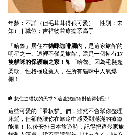
年齡：不詳（但毛茸茸得很可愛）｜性別：未
知）｜職位：吉祥物兼療癒系高手
「哈魯」居住在
貓咪咖啡廳
內，是這家旅館的
明星之一。這裡不僅是旅館，還是一個擁有
17
隻貓咪的保護貓之家
！🐈 「哈魯」因為毛髮超
柔軟、性格極度親人，在所有貓咪中人氣爆
棚！
🏨 想住進貓奴的天堂？這些旅館絕對值得朝聖！
這些可愛的「看板貓」們，雖然不會幫你整理
床鋪，但卻能讓你在旅途中感受到滿滿的療癒
能量！ 以後安排日本旅遊時，記得把這幾家旅
館列入清單，說不定還能被「はっさく」賜予