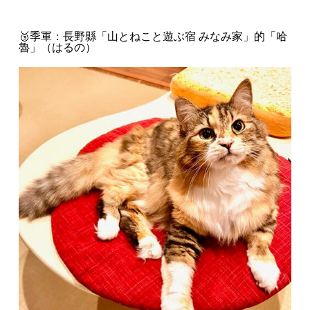
🥉季軍：長野縣「山とねこと遊ぶ宿 みなみ家」的「哈
魯」（はるの）