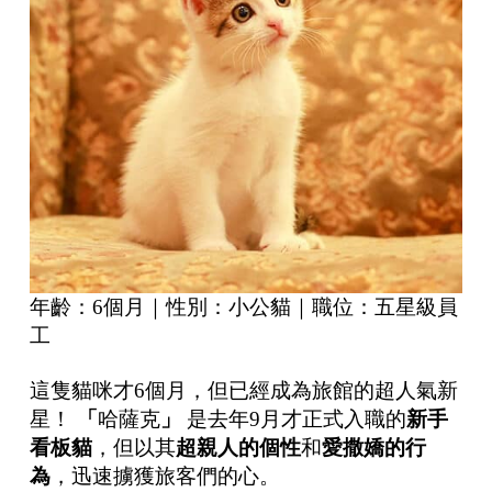
年齡：6個月｜性別：小公貓｜職位：五星級員
工
這隻貓咪才6個月，但已經成為旅館的超人氣新
星！
「
哈薩克
」
是去年9月才正式入職的
新手
看板貓
，但以其
超親人的個性
和
愛撒嬌的行
為
，迅速擄獲旅客們的心。