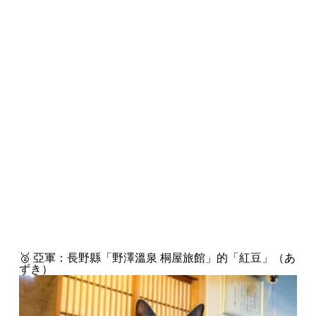
🥈 亞軍：長野縣「野澤溫泉 桐屋旅館」的「紅豆」（あ
ずき）