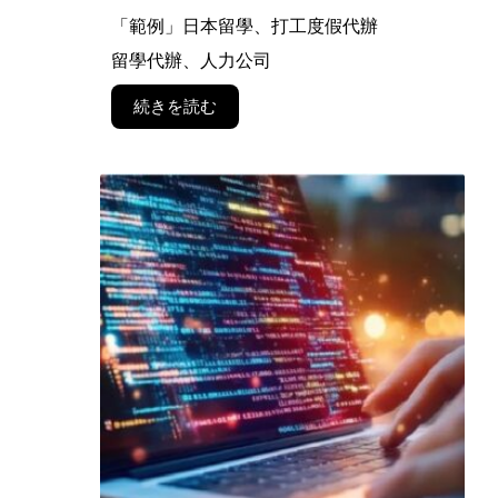
「範例」日本留學、打工度假代辦
留學代辦、人力公司
続きを読む