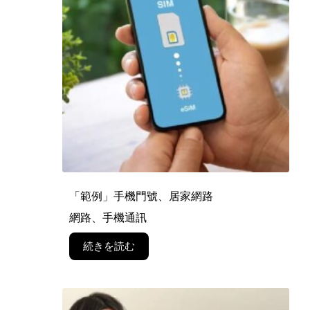
「範例」手機門號、居家網路
網路、手機通訊
続きを読む