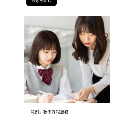
続きを読む
「範例」教學課程服務