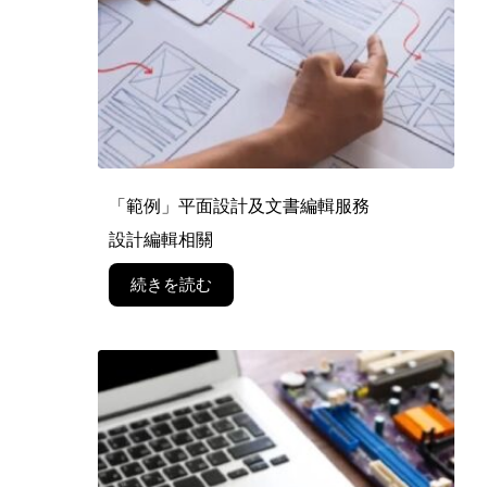
「範例」平面設計及文書編輯服務
設計編輯相關
続きを読む