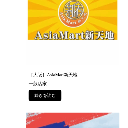
［大阪］AsiaMart新天地
一般店家
続きを読む