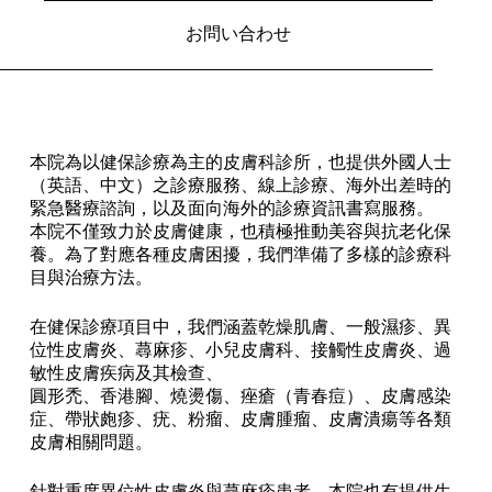
お問い合わせ
本院為以健保診療為主的皮膚科診所，也提供外國人士
（英語、中文）之診療服務、線上診療、海外出差時的
緊急醫療諮詢，以及面向海外的診療資訊書寫服務。
本院不僅致力於皮膚健康，也積極推動美容與抗老化保
養。為了對應各種皮膚困擾，我們準備了多樣的診療科
目與治療方法。
在健保診療項目中，我們涵蓋乾燥肌膚、一般濕疹、異
位性皮膚炎、蕁麻疹、小兒皮膚科、接觸性皮膚炎、過
敏性皮膚疾病及其檢查、
圓形禿、香港腳、燒燙傷、痤瘡（青春痘）、皮膚感染
症、帶狀皰疹、疣、粉瘤、皮膚腫瘤、皮膚潰瘍等各類
皮膚相關問題。
針對重度異位性皮膚炎與蕁麻疹患者，本院也有提供生