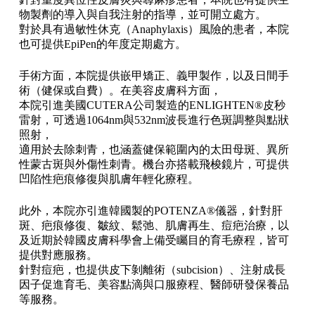
物製劑的導入與自我注射的指導，並可開立處方。
對於具有過敏性休克（Anaphylaxis）風險的患者，本院
也可提供EpiPen的年度定期處方。
手術方面，本院提供嵌甲矯正、義甲製作，以及日間手
術（健保或自費）。在美容皮膚科方面，
本院引進美國CUTERA公司製造的ENLIGHTEN®皮秒
雷射，可透過1064nm與532nm波長進行色斑調整與點狀
照射，
適用於去除刺青，也涵蓋健保範圍內的太田母斑、異所
性蒙古斑與外傷性刺青。機台亦搭載飛梭鏡片，可提供
凹陷性疤痕修復與肌膚年輕化療程。
此外，本院亦引進韓國製的POTENZA®儀器，針對肝
斑、疤痕修復、皺紋、鬆弛、肌膚再生、痘疤治療，以
及近期於韓國皮膚科學會上備受矚目的育毛療程，皆可
提供對應服務。
針對痘疤，也提供皮下剝離術（subcision）、注射成長
因子促進育毛、美容點滴與口服療程、醫師研發保養品
等服務。