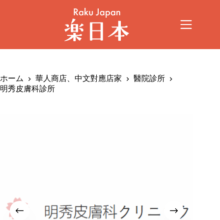
ホーム
華人商店、中文對應店家
醫院診所
明秀皮膚科診所