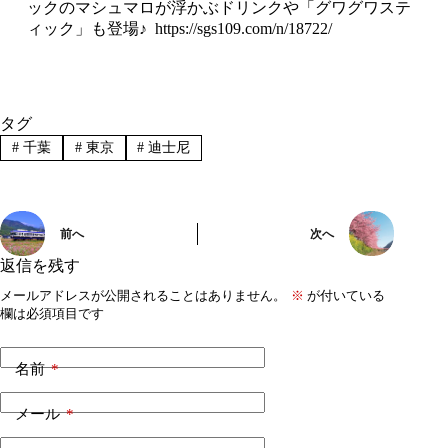
ックのマシュマロが浮かぶドリンクや「グワグワステ
ィック」も登場♪
https://sgs109.com/n/18722/
タグ
#
千葉
#
東京
#
迪士尼
前へ
次へ
返信を残す
メールアドレスが公開されることはありません。
※
が付いている
欄は必須項目です
名前
*
メール
*