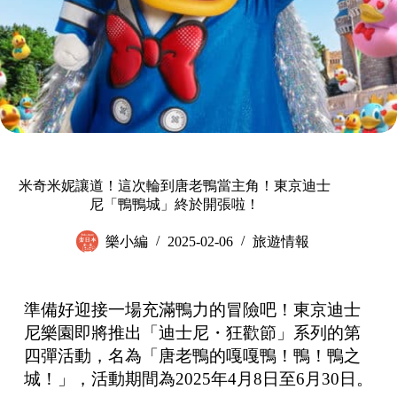
米奇米妮讓道！這次輪到唐老鴨當主角！東京迪士
尼「鴨鴨城」終於開張啦！
樂小編
2025-02-06
旅遊情報
準備好迎接一場充滿鴨力的冒險吧！東京迪士
尼樂園即將推出「迪士尼・狂歡節」系列的第
四彈活動，名為「唐老鴨的嘎嘎鴨！鴨！鴨之
城！」，活動期間為2025年4月8日至6月30日。