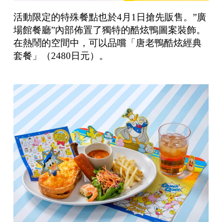
活動限定的特殊餐點也於4月1日搶先販售。”廣
場館餐廳”內部佈置了獨特的酷炫鴨圖案裝飾。
在熱鬧的空間中，可以品嚐「唐老鴨酷炫經典
套餐」（2480日元）。