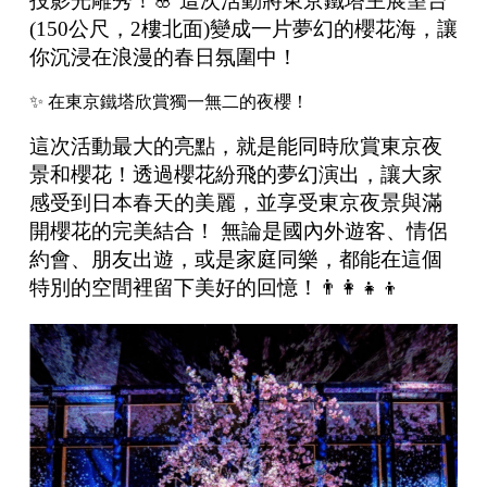
投影光雕秀！🌸 這次活動將東京鐵塔主展望台
(150公尺，2樓北面)變成一片夢幻的櫻花海，讓
你沉浸在浪漫的春日氛圍中！
✨ 在東京鐵塔欣賞獨一無二的夜櫻！
這次活動最大的亮點，就是能同時欣賞東京夜
景和櫻花！透過櫻花紛飛的夢幻演出，讓大家
感受到日本春天的美麗，並享受東京夜景與滿
開櫻花的完美結合！ 無論是國內外遊客、情侶
約會、朋友出遊，或是家庭同樂，都能在這個
特別的空間裡留下美好的回憶！👨‍👩‍👧‍👦