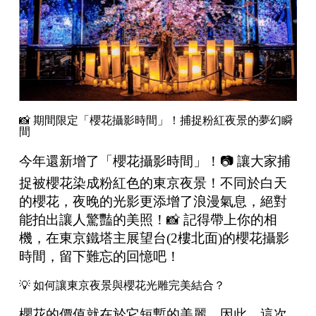
📸 期間限定「櫻花攝影時間」！捕捉粉紅夜景的夢幻瞬
間
今年還新增了「櫻花攝影時間」！📷 讓大家捕
捉被櫻花染成粉紅色的東京夜景！不同於白天
的櫻花，夜晚的光影更添增了浪漫氣息，絕對
能拍出讓人驚豔的美照！📸 記得帶上你的相
機，在東京鐵塔主展望台(2樓北面)的櫻花攝影
時間，留下難忘的回憶吧！
💡 如何讓東京夜景與櫻花光雕完美結合？
櫻花的價值就在於它短暫的美麗。因此，這次