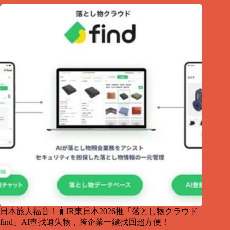
日本旅人福音！🧳JR東日本2026推「落とし物クラウド
find」AI查找遺失物，跨企業一鍵找回超方便！