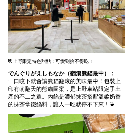
🐼上野限定特色甜點：可愛到捨不得吃！
でんぐりがえしもなか（翻滾熊貓最中）：
一口咬下就會讓熊貓翻滾的美味最中！包裝上
印有萌翻天的熊貓圖案，是上野車站限定手土
產的不二之選。內餡是濃郁抹茶搭配溫柔奶香
的抹茶拿鐵餡料，讓人一吃就停不下來！🍵