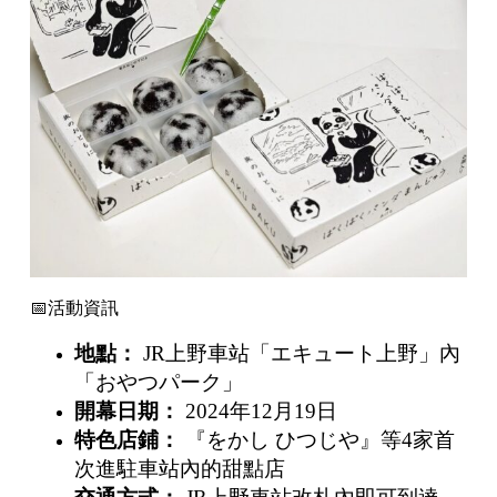
📅活動資訊
地點：
JR上野車站「エキュート上野」內
「おやつパーク」
開幕日期：
2024年12月19日
特色店鋪：
『をかし ひつじや』等4家首
次進駐車站內的甜點店