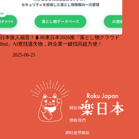
日本旅人福音！🧳JR東日本2026推「落とし物クラウド
find」AI查找遺失物，跨企業一鍵找回超方便！
2025-06-25
關於我們
聯絡我們
網站使用條款