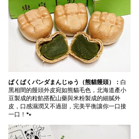
ぱくぱくパンダまんじゅう（熊貓饅頭）：
白
黑相間的饅頭外皮宛如熊貓毛色，北海道產小
豆製成的粒餡搭配山藥與米粉製成的細膩外
皮，口感濕潤又不過甜，完美平衡讓你一口接
一口！🐾