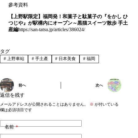
參考資料
【上野駅限定】福岡発！和菓子と駄菓子の『をかし
ひ
つじや』が駅構内にオープン～黒猫スイーツ散歩
手土
産編
https://san-tatsu.jp/articles/386024/
タグ
#
上野車站
#
手土產
#
日本美食
#
福岡
前へ
次へ
返信を残す
メールアドレスが公開されることはありません。
※
が付いている
欄は必須項目です
名前
*