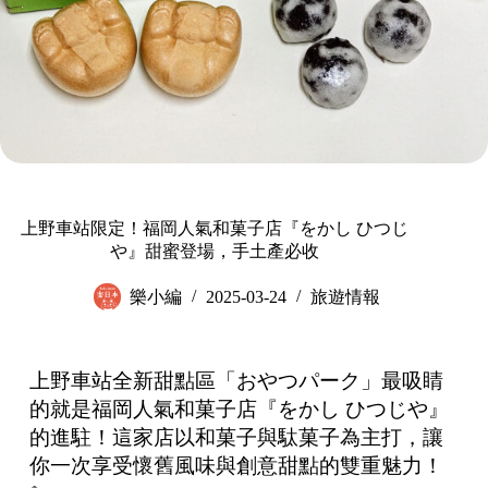
上野車站限定！福岡人氣和菓子店『をかし ひつじ
や』甜蜜登場，手土產必收
樂小編
2025-03-24
旅遊情報
上野車站全新甜點區「おやつパーク」最吸睛
的就是福岡人氣和菓子店『をかし ひつじや』
的進駐！這家店以和菓子與駄菓子為主打，讓
你一次享受懷舊風味與創意甜點的雙重魅力！