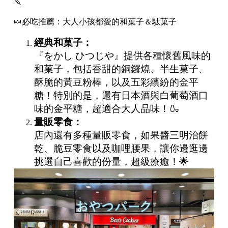
🍡
🍬必吃推薦：大人小孩都愛的和菓子＆駄菓子
經典和菓子：
『をかし ひつじや』提供各種懷舊風味的
和菓子，包括香甜的銅鑼燒、半生菓子、
酥脆的黃豆粉棒，以及五彩繽紛的金平
糖！特別的是，還有日本酒與白葡萄酒口
味的金平糖，超適合大人品味！🍶
量販零食：
店內還有多種量販零食，如果醬三明治餅
乾、脆豆零食以及咖哩腰果，讓你邊逛邊
挑選自己喜歡的份量，超級療癒！🌟