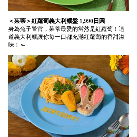
＜茱蒂＞紅蘿蔔義大利麵盤
1,990
日圓
身為兔子警官，茱蒂最愛的當然是紅蘿蔔！這
道義大利麵讓你每一口都充滿紅蘿蔔的香甜滋
味！🥕