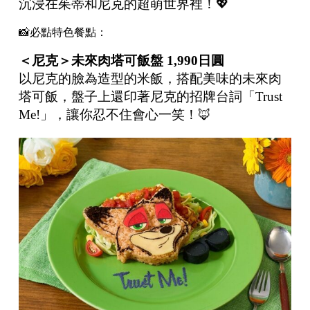
沉浸在茱蒂和尼克的超萌世界裡！💖
📸必點特色餐點：
＜尼克＞未來肉塔可飯盤
1,990
日圓
以尼克的臉為造型的米飯，搭配美味的未來肉
塔可飯，盤子上還印著尼克的招牌台詞「Trust
Me!」，讓你忍不住會心一笑！🦊