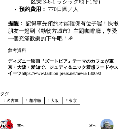
区栄 3-6-1 ラシック地下1階）
預約費用：
770日圓／人
提醒：
記得事先預約才能確保有位子喔！快揪
朋友一起到《動物方城市》主題咖啡廳，享受
一個充滿歡樂的下午吧！🎉
參考資料
ディズニー映画『ズートピア』テーマのカフェが東
京・大阪・愛知で、ジュディ＆ニック着想フードやス
イーツ
https://www.fashion-press.net/news/130690
タグ
#
名古屋
#
咖啡廳
#
大阪
#
東京
前へ
次へ