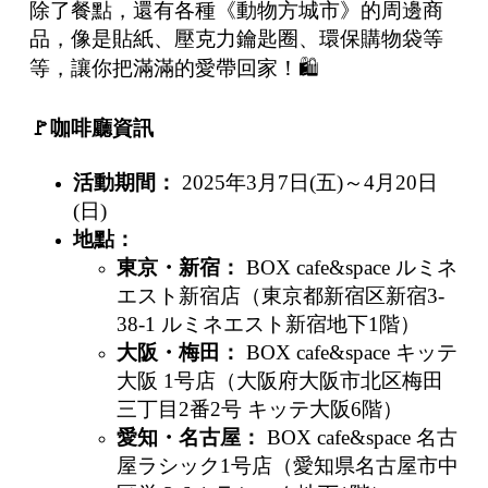
除了餐點，還有各種《動物方城市》的周邊商
品，像是貼紙、壓克力鑰匙圈、環保購物袋等
等，讓你把滿滿的愛帶回家！🛍️
🚩
咖啡廳資訊
活動期間：
2025年3月7日(五)～4月20日
(日)
地點：
東京・新宿：
BOX cafe&space ルミネ
エスト新宿店（東京都新宿区新宿3-
38-1 ルミネエスト新宿地下1階）
大阪・梅田：
BOX cafe&space キッテ
大阪 1号店（大阪府大阪市北区梅田
三丁目2番2号 キッテ大阪6階）
愛知・名古屋：
BOX cafe&space 名古
屋ラシック1号店（愛知県名古屋市中