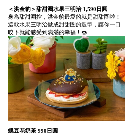
＜洪金豹＞甜甜圈水果三明治
1,590
日圓
身為甜甜圈控，洪金豹最愛的就是甜甜圈啦！
這款水果三明治做成甜甜圈的造型，讓你一口
咬下就能感受到滿滿的幸福！🍩
蝶豆花奶茶
990
日圓