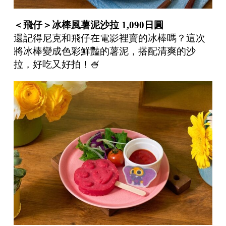
＜飛仔＞冰棒風薯泥沙拉
1,090
日圓
還記得尼克和飛仔在電影裡賣的冰棒嗎？這次
將冰棒變成色彩鮮豔的薯泥，搭配清爽的沙
拉，好吃又好拍！🍧